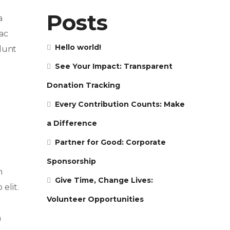
Posts
a
ac
Hello world!
idunt
See Your Impact: Transparent
Donation Tracking
Every Contribution Counts: Make
a Difference
Partner for Good: Corporate
Sponsorship
m
Give Time, Change Lives:
elit.
Volunteer Opportunities
m