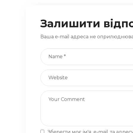
Залишити відп
Ваша e-mail адреса не оприлюднюва
Зберегти моє ім'я, e-mail, та адр