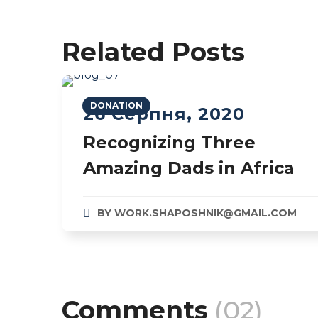
Related Posts
DONATION
26 Серпня, 2020
Recognizing Three
Amazing Dads in Africa
BY
WORK.SHAPOSHNIK@GMAIL.COM
Comments
(02)