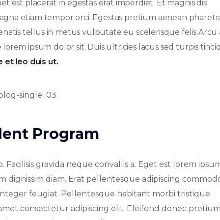
et est placerat in egestas erat imperdiet. Et magnis dis
 magna etiam tempor orci. Egestas pretium aenean pharetr
atis tellus in metus vulputate eu scelerisque felis.Arcu 
lorem ipsum dolor sit. Duis ultricies lacus sed turpis tinc
 et leo duis ut.
udent Program
 Facilisis gravida neque convallis a. Eget est lorem ipsu
tiam dignissim diam. Erat pellentesque adipiscing commodo 
us integer feugiat. Pellentesque habitant morbi tristique
amet consectetur adipiscing elit. Eleifend donec pretiu