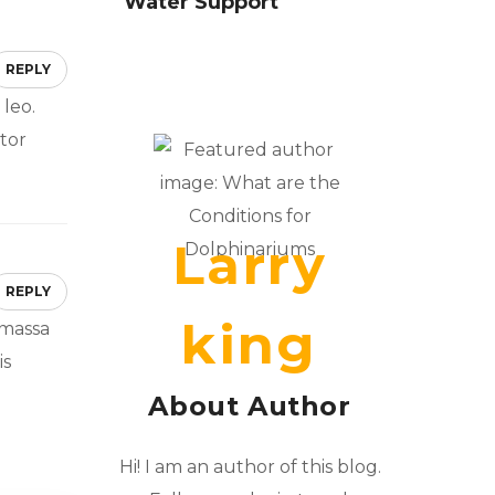
Water Support
REPLY
 leo.
tor
Larry
REPLY
king
 massa
is
About Author
Hi! I am an author of this blog.