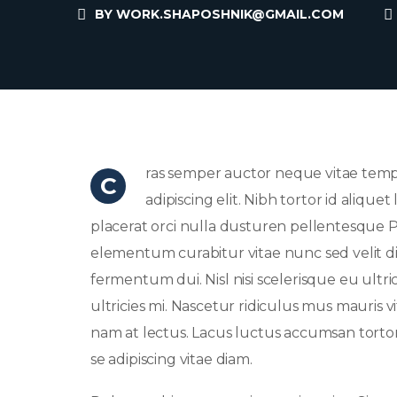
BY
WORK.SHAPOSHNIK@GMAIL.COM
ras semper auctor neque vitae tem
C
adipiscing elit. Nibh tortor id aliqu
placerat orci nulla dusturen pellentesque P
elementum curabitur vitae nunc sed velit di
fermentum dui. Nisl nisi scelerisque eu ultri
ultricies mi. Nascetur ridiculus mus mauris v
nam at lectus. Lacus luctus accumsan tort
se adipiscing vitae diam.