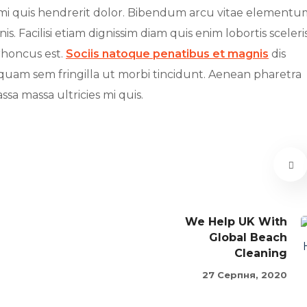
s mi quis hendrerit dolor. Bibendum arcu vitae elementu
s. Facilisi etiam dignissim diam quis enim lobortis sceler
rhoncus est.
Sociis natoque penatibus et magnis
dis
iquam sem fringilla ut morbi tincidunt. Aenean pharetra
sa massa ultricies mi quis.
We Help UK With
Global Beach
Cleaning
27 Серпня, 2020