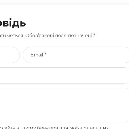
овідь
тиметься.
Обов’язкові поля позначені
*
есу сайту в цьому браузері для моїх подальших