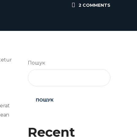
2 COMMENTS
tetur
Пошук
e
ПОШУК
 erat
nean
Recent