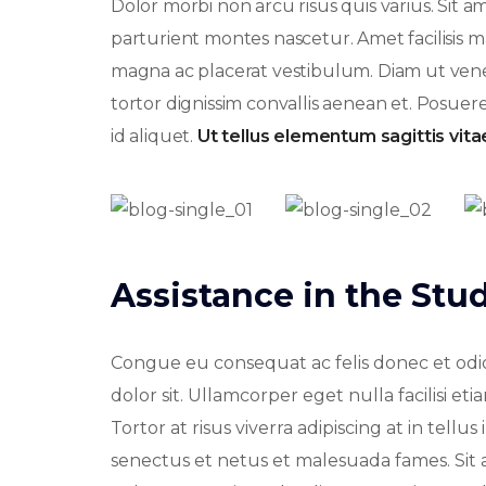
Dolor morbi non arcu risus quis varius. Sit am
parturient montes nascetur. Amet facilisis
magna ac placerat vestibulum. Diam ut venen
tortor dignissim convallis aenean et. Posuere 
id aliquet.
Ut tellus elementum sagittis vitae
Assistance in the St
Congue eu consequat ac felis donec et odio.
dolor sit. Ullamcorper eget nulla facilisi e
Tortor at risus viverra adipiscing at in tell
senectus et netus et malesuada fames. Sit 