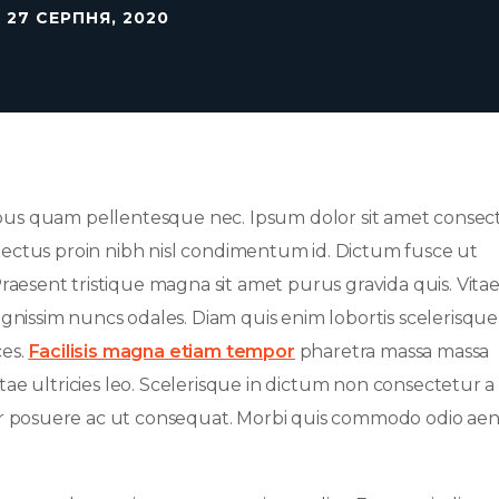
27 СЕРПНЯ, 2020
pus quam pellentesque nec. Ipsum dolor sit amet consec
et lectus proin nibh nisl condimentum id. Dictum fusce ut
raesent tristique magna sit amet purus gravida quis. Vita
gnissim nuncs odales. Diam quis enim lobortis scelerisque
ces.
Facilisis magna etiam tempor
pharetra massa massa
itae ultricies leo. Scelerisque in dictum non consectetur a
or posuere ac ut consequat. Morbi quis commodo odio ae