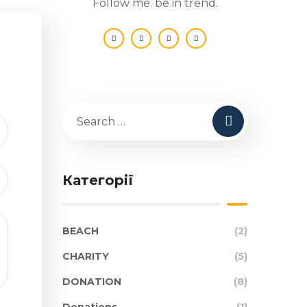
Follow me. be in trend.
Категорії
BEACH
(2)
CHARITY
(5)
DONATION
(8)