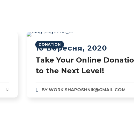
DONATION
10 Вересня, 2020
Take Your Online Donati
to the Next Level!
BY
WORK.SHAPOSHNIK@GMAIL.COM