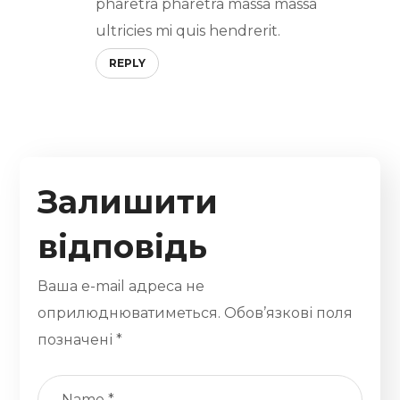
pharetra pharetra massa massa
ultricies mi quis hendrerit.
REPLY
Залишити
відповідь
Ваша e-mail адреса не
оприлюднюватиметься.
Обов’язкові поля
позначені
*