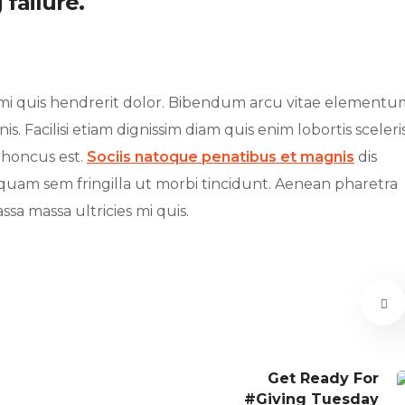
failure.
s mi quis hendrerit dolor. Bibendum arcu vitae elementu
s. Facilisi etiam dignissim diam quis enim lobortis sceler
rhoncus est.
Sociis natoque penatibus et magnis
dis
iquam sem fringilla ut morbi tincidunt. Aenean pharetra
sa massa ultricies mi quis.
Get Ready For
#Giving Tuesday