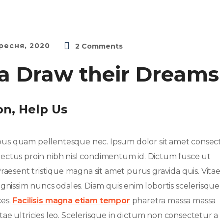
ресня, 2020
2 Comments
ca Draw their Dreams
on, Help Us
pus quam pellentesque nec. Ipsum dolor sit amet consec
et lectus proin nibh nisl condimentum id. Dictum fusce ut
raesent tristique magna sit amet purus gravida quis. Vita
gnissim nuncs odales. Diam quis enim lobortis scelerisque
ces.
Facilisis magna etiam tempor
pharetra massa massa
itae ultricies leo. Scelerisque in dictum non consectetur a