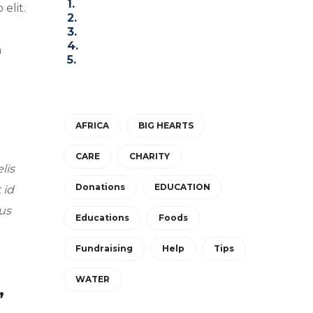
elit.
m
AFRICA
BIG HEARTS
CARE
CHARITY
lis
Donations
EDUCATION
 id
tus
Educations
Foods
Fundraising
Help
Tips
WATER
,