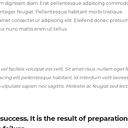
tiam dignissim diam. Erat pellentesque adipiscing commodo 
us integer feugiat. Pellentesque habitant morbi tristique
amet consectetur adipiscing elit. Eleifend donec pretiu
ui nunc mattis enim ut tellus.
l facilisis volutpat est velit. Sit amet risus nullam eget fe
cing elit pellentesque habitant. Id interdum velit laoreet
ulputate sapien nec sagittis. Molestie ac feugiat sed lec
uccess. It is the result of preparation