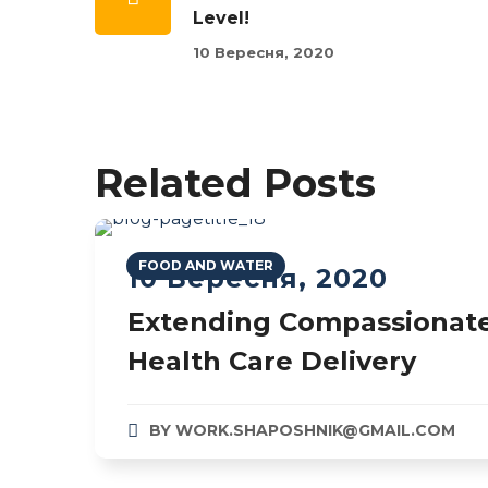
Level!
10 Вересня, 2020
Related Posts
FOOD AND WATER
10 Вересня, 2020
Extending Compassionat
Health Care Delivery
BY
WORK.SHAPOSHNIK@GMAIL.COM