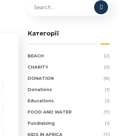
Категорії
BEACH
(2)
CHARITY
(5)
DONATION
(8)
Donations
(1)
Educations
(1)
FOOD AND WATER
(7)
Fundraising
(1)
KIDS IN AFRICA
(7)