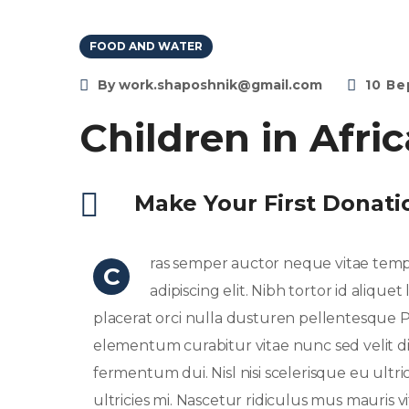
FOOD AND WATER
By
work.shaposhnik@gmail.com
10 Ве
Children in Afri
Make Your First Donati
ras semper auctor neque vitae tem
C
adipiscing elit. Nibh tortor id aliqu
placerat orci nulla dusturen pellentesque P
elementum curabitur vitae nunc sed velit di
fermentum dui. Nisl nisi scelerisque eu ultri
ultricies mi. Nascetur ridiculus mus mauris v