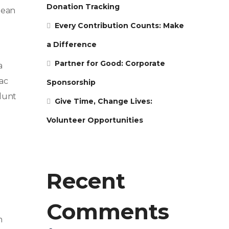
Donation Tracking
nean
Every Contribution Counts: Make
a Difference
Partner for Good: Corporate
a
ac
Sponsorship
idunt
Give Time, Change Lives:
Volunteer Opportunities
Recent
Comments
m