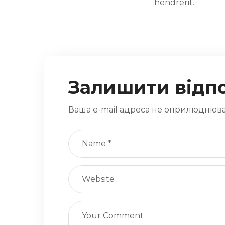
hendrerit.
Залишити відп
Ваша e-mail адреса не оприлюднюва