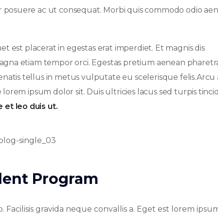
or posuere ac ut consequat. Morbi quis commodo odio ae
et est placerat in egestas erat imperdiet. Et magnis dis
 magna etiam tempor orci. Egestas pretium aenean pharetr
atis tellus in metus vulputate eu scelerisque felis.Arcu 
lorem ipsum dolor sit. Duis ultricies lacus sed turpis tinc
 et leo duis ut.
udent Program
 Facilisis gravida neque convallis a. Eget est lorem ipsu