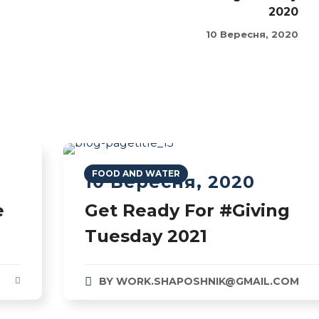
2020
10 Вересня, 2020
FOOD AND WATER
10 Вересня, 2020
e
Get Ready For #Giving
Tuesday 2021
BY
WORK.SHAPOSHNIK@GMAIL.COM