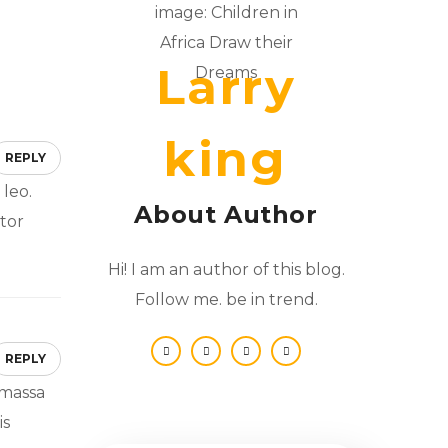
Larry
king
REPLY
 leo.
About Author
tor
Hi! I am an author of this blog.
Follow me. be in trend.
REPLY
 massa
is