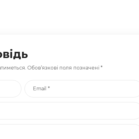
овідь
тиметься.
Обов’язкові поля позначені
*