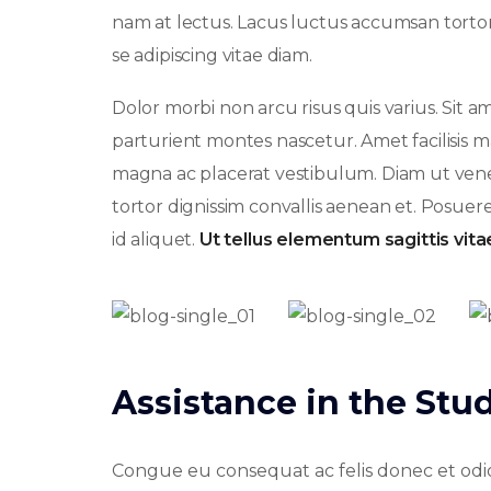
nam at lectus. Lacus luctus accumsan tort
se adipiscing vitae diam.
Dolor morbi non arcu risus quis varius. Sit am
parturient montes nascetur. Amet facilisis
magna ac placerat vestibulum. Diam ut venen
tortor dignissim convallis aenean et. Posuere 
id aliquet.
Ut tellus elementum sagittis vitae
Assistance in the St
Congue eu consequat ac felis donec et odio.