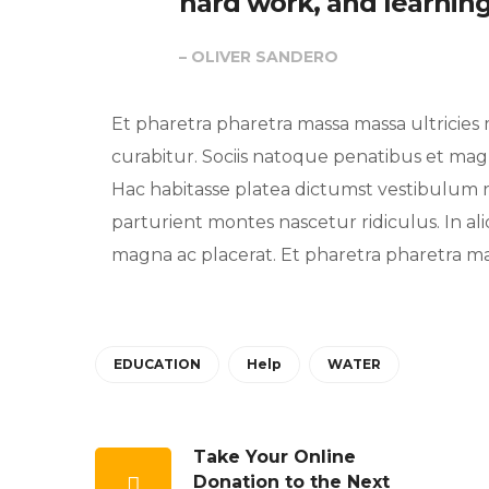
hard work, and learning 
– OLIVER SANDERO
Et pharetra pharetra massa massa ultricie
curabitur. Sociis natoque penatibus et magni
Hac habitasse platea dictumst vestibulum 
parturient montes nascetur ridiculus. In al
magna ac placerat. Et pharetra pharetra mas
EDUCATION
Help
WATER
Take Your Online
Donation to the Next