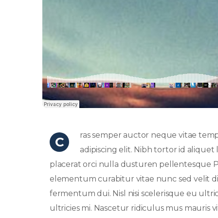
ras semper auctor neque vitae tem
C
adipiscing elit. Nibh tortor id aliqu
placerat orci nulla dusturen pellentesque P
elementum curabitur vitae nunc sed velit di
fermentum dui. Nisl nisi scelerisque eu ultri
ultricies mi. Nascetur ridiculus mus mauris v