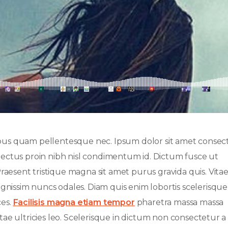
pus quam pellentesque nec. Ipsum dolor sit amet consec
et lectus proin nibh nisl condimentum id. Dictum fusce ut
raesent tristique magna sit amet purus gravida quis. Vita
gnissim nuncs odales. Diam quis enim lobortis scelerisque
ces.
Facilisis magna etiam tempor
pharetra massa massa
itae ultricies leo. Scelerisque in dictum non consectetur a