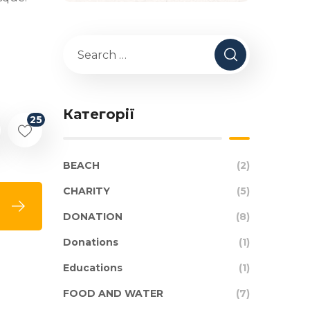
Категорії
25
BEACH
(2)
CHARITY
(5)
DONATION
(8)
Donations
(1)
Educations
(1)
FOOD AND WATER
(7)