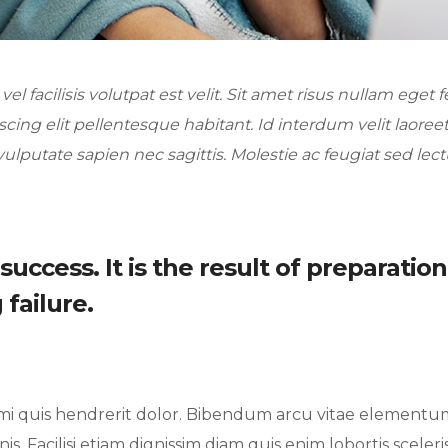
l facilisis volutpat est velit. Sit amet risus nullam eget fe
cing elit pellentesque habitant. Id interdum velit laoreet
ulputate sapien nec sagittis. Molestie ac feugiat sed lec
uccess. It is the result of preparation
failure.
s mi quis hendrerit dolor. Bibendum arcu vitae elementu
s. Facilisi etiam dignissim diam quis enim lobortis sceler