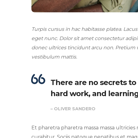
Turpis cursus in hac habitasse platea. Lacus ve
eget nunc. Dolor sit amet consectetur adipis
donec ultrices tincidunt arcu non. Pretium v
vestibulum mattis.
There are no secrets to s
hard work, and learning 
– OLIVER SANDERO
Et pharetra pharetra massa massa ultricie
curabitur. Sociis natoque penatibus et magni