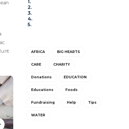
nean
a
ac
idunt
AFRICA
BIG HEARTS
CARE
CHARITY
Donations
EDUCATION
Educations
Foods
Fundraising
Help
Tips
WATER