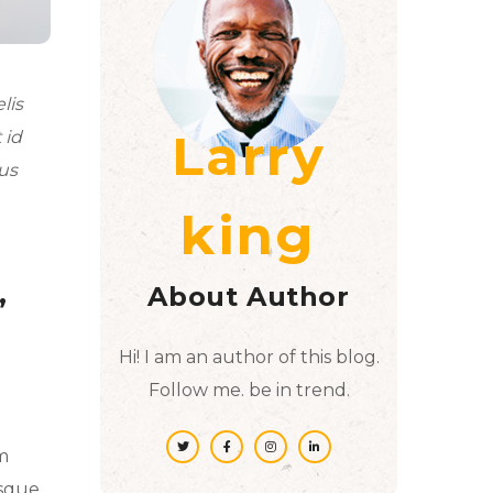
lis
Larry
 id
tus
king
,
About Author
Hi! I am an author of this blog.
Follow me. be in trend.
m
isque.