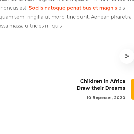
rhoncus est.
Sociis natoque penatibus et magnis
dis
iquam sem fringilla ut morbi tincidunt. Aenean pharetra
sa massa ultricies mi quis.
Children in Africa
Draw their Dreams
10 Вересня, 2020