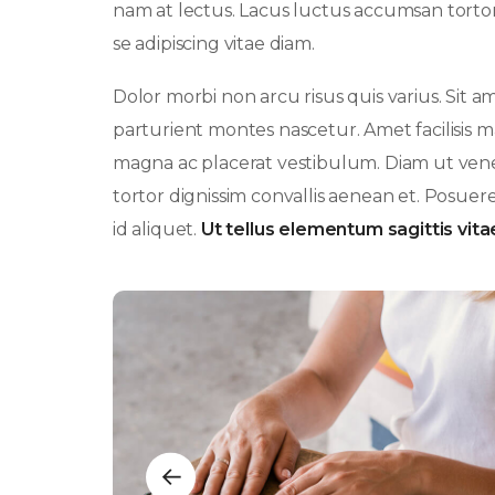
nam at lectus. Lacus luctus accumsan tort
se adipiscing vitae diam.
Dolor morbi non arcu risus quis varius. Sit am
parturient montes nascetur. Amet facilisis
magna ac placerat vestibulum. Diam ut venen
tortor dignissim convallis aenean et. Posuere 
id aliquet.
Ut tellus elementum sagittis vitae